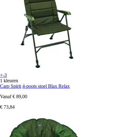
+-3
1 kleuren
Carp Spirit
4-poots stoel Blax Relax
Vanaf
€ 89,00
€ 73,84