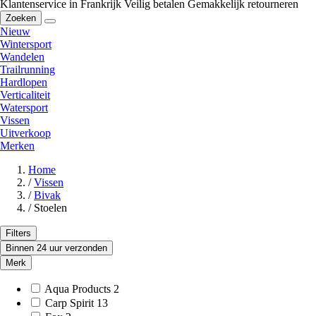
Klantenservice in Frankrijk
Veilig betalen
Gemakkelijk retourneren
Zoeken
Nieuw
Wintersport
Wandelen
Trailrunning
Hardlopen
Verticaliteit
Watersport
Vissen
Uitverkoop
Merken
Home
/
Vissen
/
Bivak
/
Stoelen
Filters
Binnen 24 uur verzonden
Merk
Aqua Products
2
Carp Spirit
13