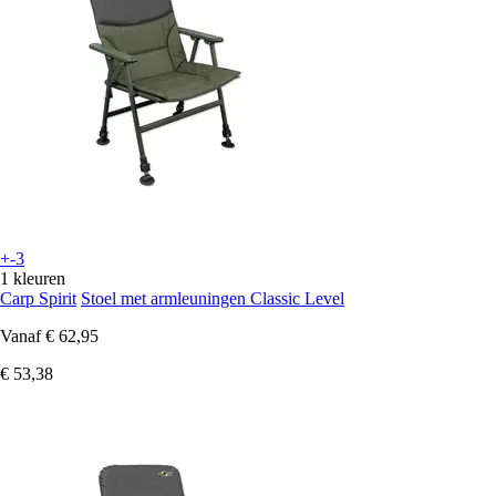
+-3
1 kleuren
Carp Spirit
Stoel met armleuningen Classic Level
Vanaf
€ 62,95
€ 53,38