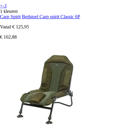
+-3
1 kleuren
Carp Spirit
Bedstoel Carp spirit Classic 6P
Vanaf
€ 125,95
€ 102,88