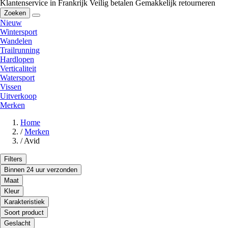
Klantenservice in Frankrijk
Veilig betalen
Gemakkelijk retourneren
Zoeken
Nieuw
Wintersport
Wandelen
Trailrunning
Hardlopen
Verticaliteit
Watersport
Vissen
Uitverkoop
Merken
Home
/
Merken
/
Avid
Filters
Binnen 24 uur verzonden
Maat
Kleur
Karakteristiek
Soort product
Geslacht