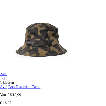
24u
+-3
1 kleuren
Avid
Bob Distortion Camo
Vanaf
€ 18,99
€ 16,87