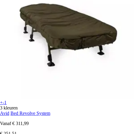
+-1
3 kleuren
Avid
Bed Revolve System
Vanaf
€ 311,99
€ 251,51