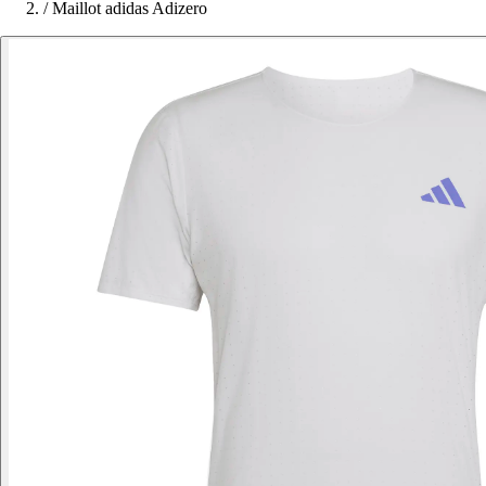
/
Maillot adidas Adizero