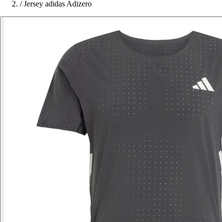
/
Jersey adidas Adizero