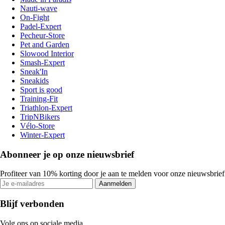
Nauti-wave
On-Fight
Padel-Expert
Pecheur-Store
Pet and Garden
Slowood Interior
Smash-Expert
Sneak'In
Sneakids
Sport is good
Training-Fit
Triathlon-Expert
TripNBikers
Vélo-Store
Winter-Expert
Abonneer je op onze nieuwsbrief
Profiteer van 10% korting door je aan te melden voor onze nieuwsbrief
Aanmelden
Blijf verbonden
Volg ons op sociale media