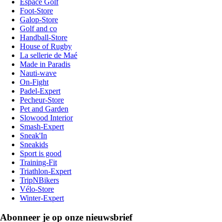
Espace Golf
Foot-Store
Galop-Store
Golf and co
Handball-Store
House of Rugby
La sellerie de Maé
Made in Paradis
Nauti-wave
On-Fight
Padel-Expert
Pecheur-Store
Pet and Garden
Slowood Interior
Smash-Expert
Sneak'In
Sneakids
Sport is good
Training-Fit
Triathlon-Expert
TripNBikers
Vélo-Store
Winter-Expert
Abonneer je op onze nieuwsbrief