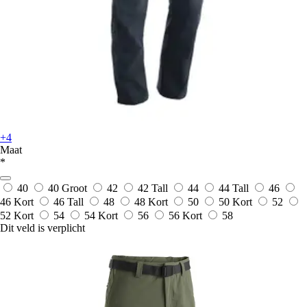
+4
Maat
*
40
40 Groot
42
42 Tall
44
44 Tall
46
46 Kort
46 Tall
48
48 Kort
50
50 Kort
52
52 Kort
54
54 Kort
56
56 Kort
58
Dit veld is verplicht