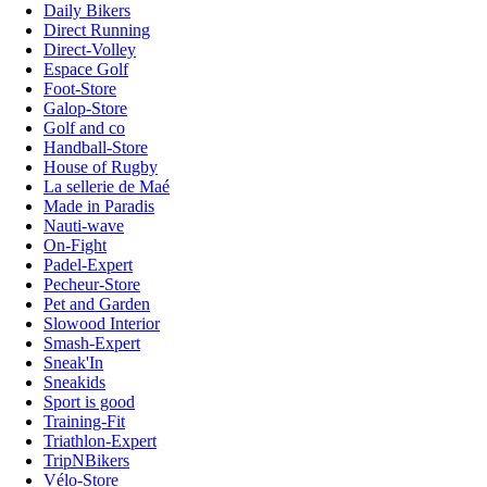
Daily Bikers
Direct Running
Direct-Volley
Espace Golf
Foot-Store
Galop-Store
Golf and co
Handball-Store
House of Rugby
La sellerie de Maé
Made in Paradis
Nauti-wave
On-Fight
Padel-Expert
Pecheur-Store
Pet and Garden
Slowood Interior
Smash-Expert
Sneak'In
Sneakids
Sport is good
Training-Fit
Triathlon-Expert
TripNBikers
Vélo-Store