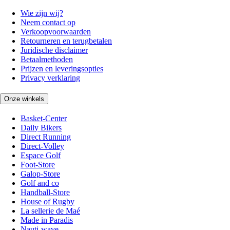
Wie zijn wij?
Neem contact op
Verkoopvoorwaarden
Retourneren en terugbetalen
Juridische disclaimer
Betaalmethoden
Prijzen en leveringsopties
Privacy verklaring
Onze winkels
Basket-Center
Daily Bikers
Direct Running
Direct-Volley
Espace Golf
Foot-Store
Galop-Store
Golf and co
Handball-Store
House of Rugby
La sellerie de Maé
Made in Paradis
Nauti-wave