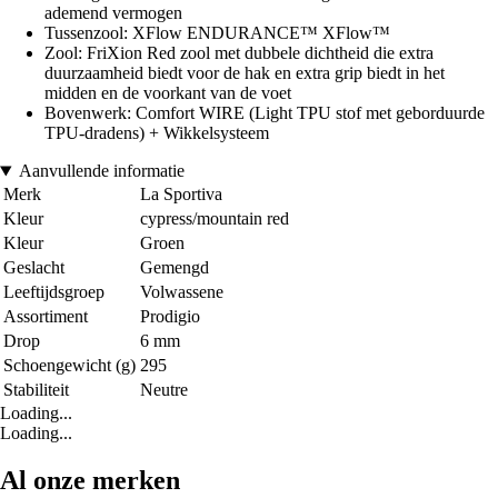
ademend vermogen
Tussenzool: XFlow ENDURANCE™ XFlow™
Zool: FriXion Red zool met dubbele dichtheid die extra
duurzaamheid biedt voor de hak en extra grip biedt in het
midden en de voorkant van de voet
Bovenwerk: Comfort WIRE (Light TPU stof met geborduurde
TPU-dradens) + Wikkelsysteem
Aanvullende informatie
Merk
La Sportiva
Kleur
cypress/mountain red
Kleur
Groen
Geslacht
Gemengd
Leeftijdsgroep
Volwassene
Assortiment
Prodigio
Drop
6 mm
Schoengewicht (g)
295
Stabiliteit
Neutre
Loading...
Loading...
Al onze merken