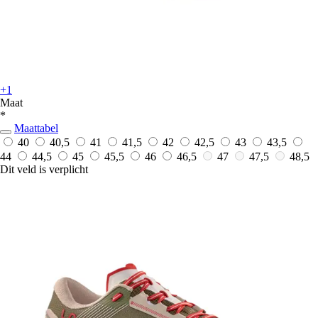
+1
Maat
*
Maattabel
40
40,5
41
41,5
42
42,5
43
43,5
44
44,5
45
45,5
46
46,5
47
47,5
48,5
Dit veld is verplicht