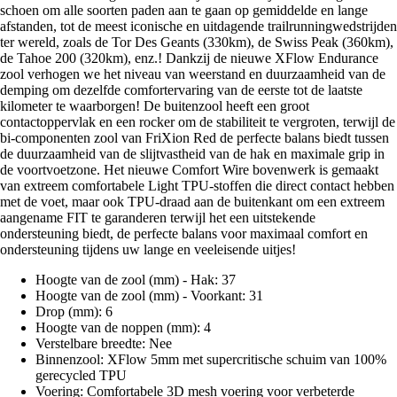
schoen om alle soorten paden aan te gaan op gemiddelde en lange
afstanden, tot de meest iconische en uitdagende trailrunningwedstrijden
ter wereld, zoals de Tor Des Geants (330km), de Swiss Peak (360km),
de Tahoe 200 (320km), enz.! Dankzij de nieuwe XFlow Endurance
zool verhogen we het niveau van weerstand en duurzaamheid van de
demping om dezelfde comfortervaring van de eerste tot de laatste
kilometer te waarborgen! De buitenzool heeft een groot
contactoppervlak en een rocker om de stabiliteit te vergroten, terwijl de
bi-componenten zool van FriXion Red de perfecte balans biedt tussen
de duurzaamheid van de slijtvastheid van de hak en maximale grip in
de voortvoetzone. Het nieuwe Comfort Wire bovenwerk is gemaakt
van extreem comfortabele Light TPU-stoffen die direct contact hebben
met de voet, maar ook TPU-draad aan de buitenkant om een extreem
aangename FIT te garanderen terwijl het een uitstekende
ondersteuning biedt, de perfecte balans voor maximaal comfort en
ondersteuning tijdens uw lange en veeleisende uitjes!
Hoogte van de zool (mm) - Hak: 37
Hoogte van de zool (mm) - Voorkant: 31
Drop (mm): 6
Hoogte van de noppen (mm): 4
Verstelbare breedte: Nee
Binnenzool: XFlow 5mm met supercritische schuim van 100%
gerecycled TPU
Voering: Comfortabele 3D mesh voering voor verbeterde