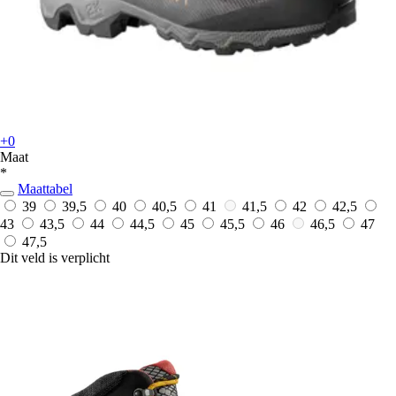
+0
Maat
*
Maattabel
39
39,5
40
40,5
41
41,5
42
42,5
43
43,5
44
44,5
45
45,5
46
46,5
47
47,5
Dit veld is verplicht