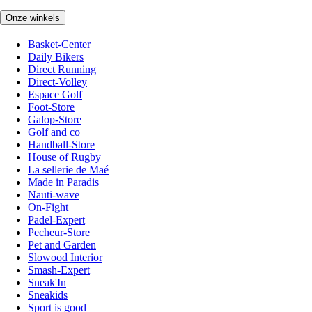
Onze winkels
Basket-Center
Daily Bikers
Direct Running
Direct-Volley
Espace Golf
Foot-Store
Galop-Store
Golf and co
Handball-Store
House of Rugby
La sellerie de Maé
Made in Paradis
Nauti-wave
On-Fight
Padel-Expert
Pecheur-Store
Pet and Garden
Slowood Interior
Smash-Expert
Sneak'In
Sneakids
Sport is good