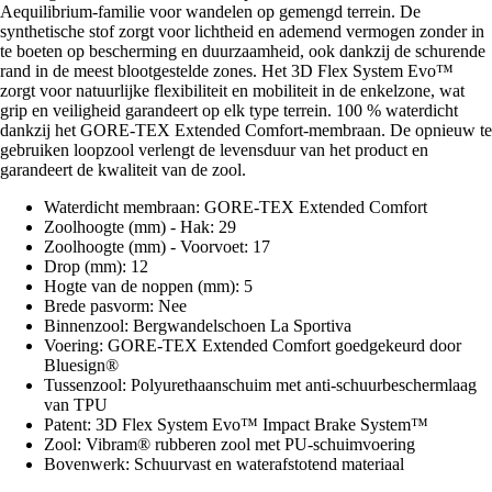
Aequilibrium-familie voor wandelen op gemengd terrein. De
synthetische stof zorgt voor lichtheid en ademend vermogen zonder in
te boeten op bescherming en duurzaamheid, ook dankzij de schurende
rand in de meest blootgestelde zones. Het 3D Flex System Evo™
zorgt voor natuurlijke flexibiliteit en mobiliteit in de enkelzone, wat
grip en veiligheid garandeert op elk type terrein. 100 % waterdicht
dankzij het GORE-TEX Extended Comfort-membraan. De opnieuw te
gebruiken loopzool verlengt de levensduur van het product en
garandeert de kwaliteit van de zool.
Waterdicht membraan: GORE-TEX Extended Comfort
Zoolhoogte (mm) - Hak: 29
Zoolhoogte (mm) - Voorvoet: 17
Drop (mm): 12
Hogte van de noppen (mm): 5
Brede pasvorm: Nee
Binnenzool: Bergwandelschoen La Sportiva
Voering: GORE-TEX Extended Comfort goedgekeurd door
Bluesign®
Tussenzool: Polyurethaanschuim met anti-schuurbeschermlaag
van TPU
Patent: 3D Flex System Evo™ Impact Brake System™
Zool: Vibram® rubberen zool met PU-schuimvoering
Bovenwerk: Schuurvast en waterafstotend materiaal