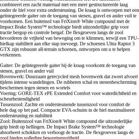
combineert een zacht materiaal met een meer gestructureerde laag
onder de hiel voor extra ondersteuning. De kraag is ontworpen met een
geïntegreerde gaiter om de toegang van stenen, gravel en ander vuil te
voorkomen. Een buitensol van FriXion® White compound met de
Impact Brake System™ technologie biedt uitzonderlijke grip voor
tractie bergop en controle bergaf. De flexgroeven langs de zool
bevorderen de vrijheid van beweging om te klimmen, terwijl een TPU-
hielkap stabiliteit aan elke stap toevoegt. De schoenen Ultra Raptor 3
GTX zijn robuuste all-terrain schoenen, ontworpen om u te helpen
verkennen.
Gaiter: De geïntegreerde gaiter bij de kraag voorkomt de toegang van
stenen, gravel en ander vuil
Bovenwerk: Duurzaam gerecycled mesh bovenwerk dat zweet afvoert
tijdens intense wandelingen. De rubberen schal en stenenbescherming
beschermen tegen stenen en wortels
Voering: GORE-TEX ePE Extended Comfort voor waterdichtheid en
scheurbestendigheid
Tussenzool: Zachte en ondersteunende tussenzool voor comfort de
hele dag op het pad. Compacte EVA-schuim in de hiel maximaliseert
ondersteuning en stabiliteit
Zool: Buitenzool van FriXion® White compound die uitzonderlijke
grip biedt op hellingen. De Impact Brake System™ technologie
absorbeert schokken en verhoogt de tractie. De flexgroeven langs de
zool bieden volledige bewegingsvrijheid