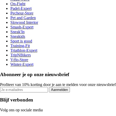
On-Fight
Padel-Expert
Pecheur-Store
Pet and Garden
Slowood Interior
Smash-Expert
Sneak'In
Sneakids
Sport is good
Training-Fit
Triathlon-Expert
TripNBikers
Vélo-Store
Winter-Expert
Abonneer je op onze nieuwsbrief
Profiteer van 10% korting door je aan te melden voor onze nieuwsbrief
Aanmelden
Blijf verbonden
Volg ons op sociale media