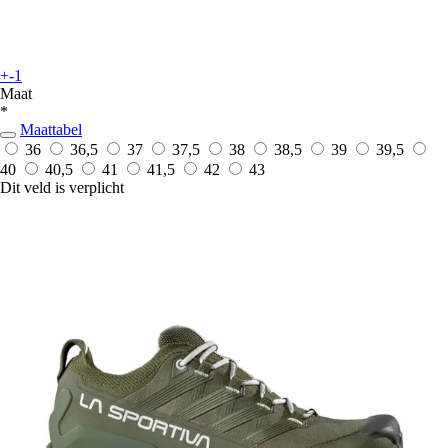
+-1
Maat
*
Maattabel
36
36,5
37
37,5
38
38,5
39
39,5
40
40,5
41
41,5
42
43
Dit veld is verplicht