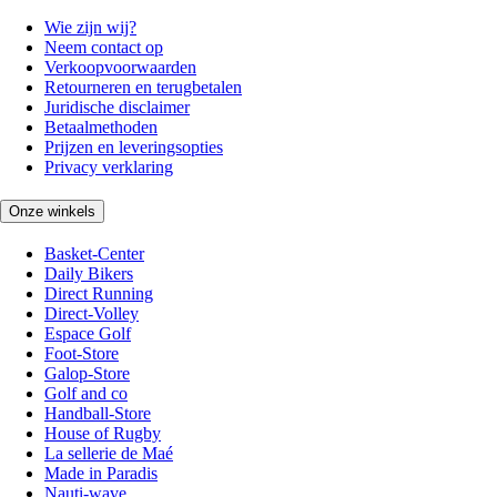
Wie zijn wij?
Neem contact op
Verkoopvoorwaarden
Retourneren en terugbetalen
Juridische disclaimer
Betaalmethoden
Prijzen en leveringsopties
Privacy verklaring
Onze winkels
Basket-Center
Daily Bikers
Direct Running
Direct-Volley
Espace Golf
Foot-Store
Galop-Store
Golf and co
Handball-Store
House of Rugby
La sellerie de Maé
Made in Paradis
Nauti-wave