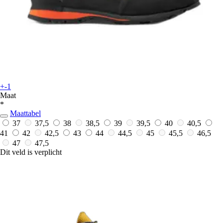
+-1
Maat
*
Maattabel
37
37,5
38
38,5
39
39,5
40
40,5
41
42
42,5
43
44
44,5
45
45,5
46,5
47
47,5
Dit veld is verplicht