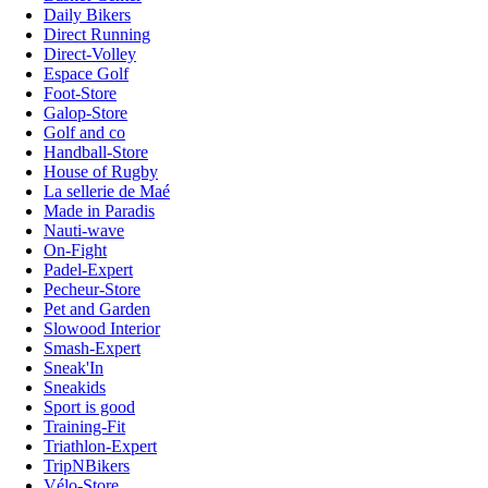
Daily Bikers
Direct Running
Direct-Volley
Espace Golf
Foot-Store
Galop-Store
Golf and co
Handball-Store
House of Rugby
La sellerie de Maé
Made in Paradis
Nauti-wave
On-Fight
Padel-Expert
Pecheur-Store
Pet and Garden
Slowood Interior
Smash-Expert
Sneak'In
Sneakids
Sport is good
Training-Fit
Triathlon-Expert
TripNBikers
Vélo-Store