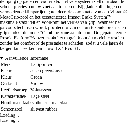
demping op paden en via ferrata. Het vetersysteem stelt u in staat de
schoen precies aan uw voet aan te passen. Bij gladde afdalingen en
vermoeiende klimpartijen garandeert de combinatie van een Vibram®
MegaGrip-zool en het gepatenteerde Impact Brake System™
maximale stabiliteit en voorkomt het verlies van grip. Wanneer het
parcours technisch wordt, profiteert u van een uitstekende precisie en
grip dankzij de brede *Climbing zone aan de punt. De gepatenteerde
Resole Platform™-inzet maakt het mogelijk om dit model te resolen
zonder het comfort of de prestaties te schaden, zodat u vele jaren de
bergen kunt verkennen in uw TX4 Evo ST.
Aanvullende informatie
Merk
La Sportiva
Kleur
aspen green/onyx
Kleur
Groen
Geslacht
Vrouw
Leeftijdsgroep
Volwassene
Karakteristiek
Lage steel
Hoofdmateriaal
synthetisch materiaal
Schoenzool
slijtvast rubber
Loading...
Loading...