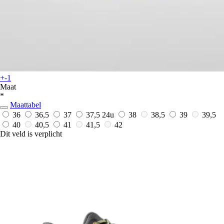
+-1
Maat
*
Maattabel
36
36,5
37
37,5
24u
38
38,5
39
39,5
40
40,5
41
41,5
42
Dit veld is verplicht