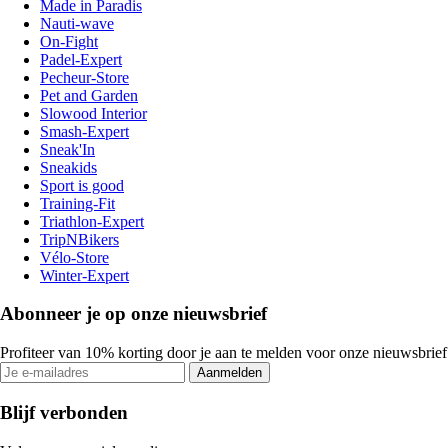
Made in Paradis
Nauti-wave
On-Fight
Padel-Expert
Pecheur-Store
Pet and Garden
Slowood Interior
Smash-Expert
Sneak'In
Sneakids
Sport is good
Training-Fit
Triathlon-Expert
TripNBikers
Vélo-Store
Winter-Expert
Abonneer je op onze nieuwsbrief
Profiteer van 10% korting door je aan te melden voor onze nieuwsbrief
Aanmelden
Blijf verbonden