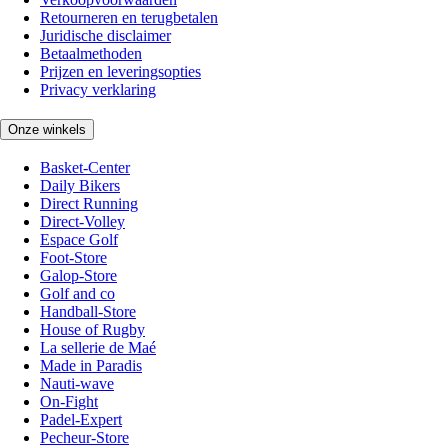
Retourneren en terugbetalen
Juridische disclaimer
Betaalmethoden
Prijzen en leveringsopties
Privacy verklaring
Onze winkels
Basket-Center
Daily Bikers
Direct Running
Direct-Volley
Espace Golf
Foot-Store
Galop-Store
Golf and co
Handball-Store
House of Rugby
La sellerie de Maé
Made in Paradis
Nauti-wave
On-Fight
Padel-Expert
Pecheur-Store