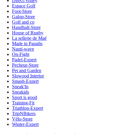
Direct-Volley
Espace Golf
Foot-Store
Galop-Store
Golf and co
Handball-Store
House of Rugby
La sellerie de Maé
Made in Paradis
Nauti-wave
On-Fight
Padel-Expert
Pecheur-Store
Pet and Garden
Slowood Interior
Smash-Expert
Sneak'In
Sneakids
Sport is good
Training-Fit
Triathlon-Expert
TripNBikers
Vélo-Store
Winter-Expert