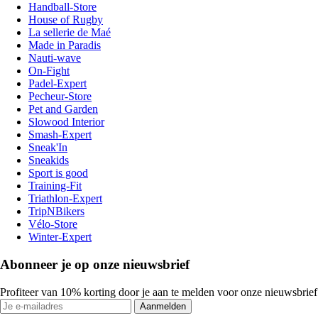
Handball-Store
House of Rugby
La sellerie de Maé
Made in Paradis
Nauti-wave
On-Fight
Padel-Expert
Pecheur-Store
Pet and Garden
Slowood Interior
Smash-Expert
Sneak'In
Sneakids
Sport is good
Training-Fit
Triathlon-Expert
TripNBikers
Vélo-Store
Winter-Expert
Abonneer je op onze nieuwsbrief
Profiteer van 10% korting door je aan te melden voor onze nieuwsbrief
Aanmelden