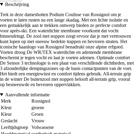
Beschrijving
Trek in deze damesbotten Podium Coulisse van Rossignol om je
voeten te laten rusten na een lange skadag. Met een lichte isolatie en
een gemakkelijk aan te trekken ontwerp bieden ze perfecte comfort
voor après-ski. Een waterdichte membrane voorkomt dat vocht
binnendringt. De zool met noppen zorgt ervoor dat je met vertrouwen
kunt lopen op met sneeuw bedekte trappen en bevroren straten. Het
iconische haanlogo van Rossignol benadrukt onze alpine erfgoed.
Voeten droog De WR/TEX waterdichte en ademende membrane
beschermt je tegen vocht en laat je voeten ademen. Optimale comfort
De Sensor 3 technologie is een plaat van verschillende dichtheden, met
3 afzonderlijke dempingszones op de basis contactpunten van de voet.
Het biedt een energiewinst en comfort tijdens gebruik. All-terrain grip
in de winter De buitenzool met noppen belooft all-terrain grip, vooral
op besneeuwde en bevroren oppervlakken.
Aanvullende informatie
Merk
Rossignol
Kleur
groene
Kleur
Groen
Geslacht
Vrouw
Leeftijdsgroep
Volwassene
Hoofdmateriaal
synthetisch materiaal