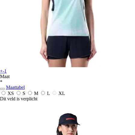
+-1
Maat
*
Maattabel
XS
S
M
L
XL
Dit veld is verplicht