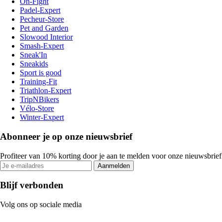
On-Fight
Padel-Expert
Pecheur-Store
Pet and Garden
Slowood Interior
Smash-Expert
Sneak'In
Sneakids
Sport is good
Training-Fit
Triathlon-Expert
TripNBikers
Vélo-Store
Winter-Expert
Abonneer je op onze nieuwsbrief
Profiteer van 10% korting door je aan te melden voor onze nieuwsbrief
Aanmelden
Blijf verbonden
Volg ons op sociale media