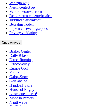
Wie zijn wij?
Neem contact op
Verkoopvoorwaarden
Retourneren en terugbetalen
Juridische disclaimer
Betaalmethoden
Prijzen en leveringsopties
Privacy verklaring
Onze winkels
Basket-Center
Daily Bikers
Direct Running
Direct-Volley
Espace Golf
Foot-Store
Galop-Store
Golf and co
Handball-Store
House of Rugby
La sellerie de Maé
Made in Paradis
Nauti-wave