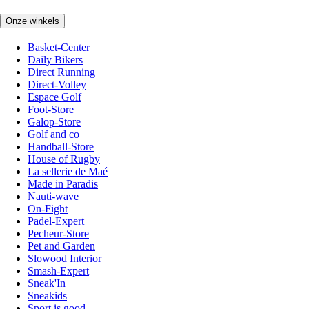
Onze winkels
Basket-Center
Daily Bikers
Direct Running
Direct-Volley
Espace Golf
Foot-Store
Galop-Store
Golf and co
Handball-Store
House of Rugby
La sellerie de Maé
Made in Paradis
Nauti-wave
On-Fight
Padel-Expert
Pecheur-Store
Pet and Garden
Slowood Interior
Smash-Expert
Sneak'In
Sneakids
Sport is good