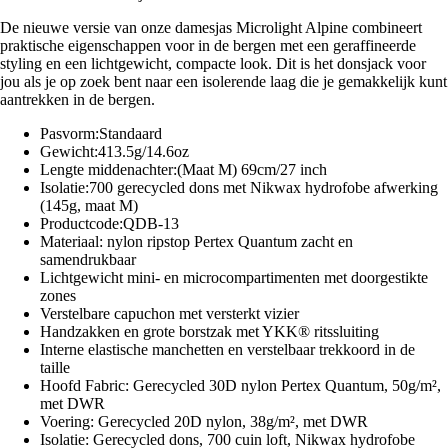
De nieuwe versie van onze damesjas Microlight Alpine combineert
praktische eigenschappen voor in de bergen met een geraffineerde
styling en een lichtgewicht, compacte look. Dit is het donsjack voor
jou als je op zoek bent naar een isolerende laag die je gemakkelijk kunt
aantrekken in de bergen.
Pasvorm:Standaard
Gewicht:413.5g/14.6oz
Lengte middenachter:(Maat M) 69cm/27 inch
Isolatie:700 gerecycled dons met Nikwax hydrofobe afwerking
(145g, maat M)
Productcode:QDB-13
Materiaal: nylon ripstop Pertex Quantum zacht en
samendrukbaar
Lichtgewicht mini- en microcompartimenten met doorgestikte
zones
Verstelbare capuchon met versterkt vizier
Handzakken en grote borstzak met YKK® ritssluiting
Interne elastische manchetten en verstelbaar trekkoord in de
taille
Hoofd Fabric: Gerecycled 30D nylon Pertex Quantum, 50g/m²,
met DWR
Voering: Gerecycled 20D nylon, 38g/m², met DWR
Isolatie: Gerecycled dons, 700 cuin loft, Nikwax hydrofobe