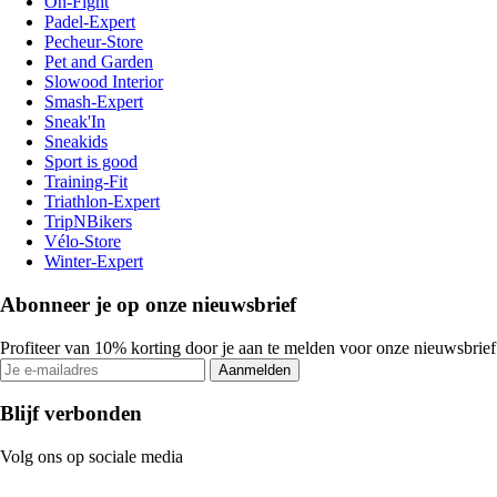
On-Fight
Padel-Expert
Pecheur-Store
Pet and Garden
Slowood Interior
Smash-Expert
Sneak'In
Sneakids
Sport is good
Training-Fit
Triathlon-Expert
TripNBikers
Vélo-Store
Winter-Expert
Abonneer je op onze nieuwsbrief
Profiteer van 10% korting door je aan te melden voor onze nieuwsbrief
Aanmelden
Blijf verbonden
Volg ons op sociale media