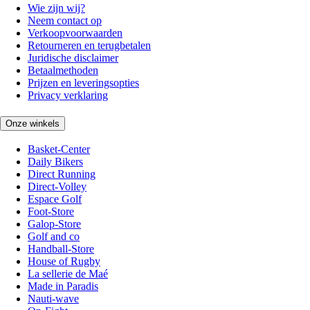
Wie zijn wij?
Neem contact op
Verkoopvoorwaarden
Retourneren en terugbetalen
Juridische disclaimer
Betaalmethoden
Prijzen en leveringsopties
Privacy verklaring
Onze winkels
Basket-Center
Daily Bikers
Direct Running
Direct-Volley
Espace Golf
Foot-Store
Galop-Store
Golf and co
Handball-Store
House of Rugby
La sellerie de Maé
Made in Paradis
Nauti-wave