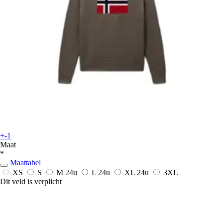
+-1
Maat
*
Maattabel
XS
S
M
24u
L
24u
XL
24u
3XL
Dit veld is verplicht