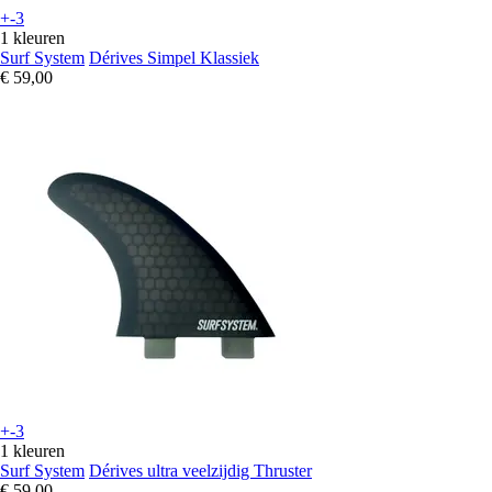
+-3
1 kleuren
Surf System
Dérives Simpel Klassiek
€ 59,00
+-3
1 kleuren
Surf System
Dérives ultra veelzijdig Thruster
€ 59,00