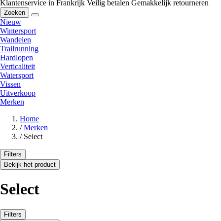
Klantenservice in Frankrijk
Veilig betalen
Gemakkelijk retourneren
Zoeken
Nieuw
Wintersport
Wandelen
Trailrunning
Hardlopen
Verticaliteit
Watersport
Vissen
Uitverkoop
Merken
Home
/
Merken
/
Select
Filters
Bekijk het product
Select
Filters