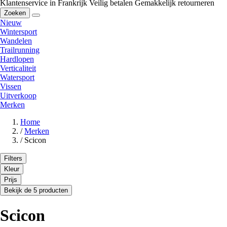
Klantenservice in Frankrijk
Veilig betalen
Gemakkelijk retourneren
Zoeken
Nieuw
Wintersport
Wandelen
Trailrunning
Hardlopen
Verticaliteit
Watersport
Vissen
Uitverkoop
Merken
Home
/
Merken
/
Scicon
Filters
Kleur
Prijs
Bekijk de 5 producten
Scicon