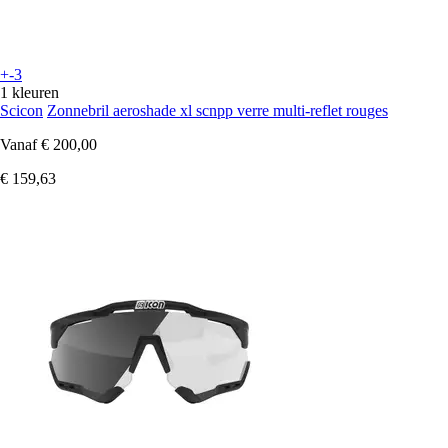
+-3
1 kleuren
Scicon
Zonnebril aeroshade xl scnpp verre multi-reflet rouges
Vanaf
€ 200,00
€ 159,63