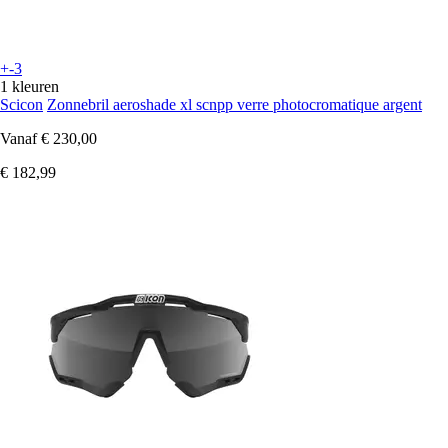
+-3
1 kleuren
Scicon
Zonnebril aeroshade xl scnpp verre photocromatique argent
Vanaf
€ 230,00
€ 182,99