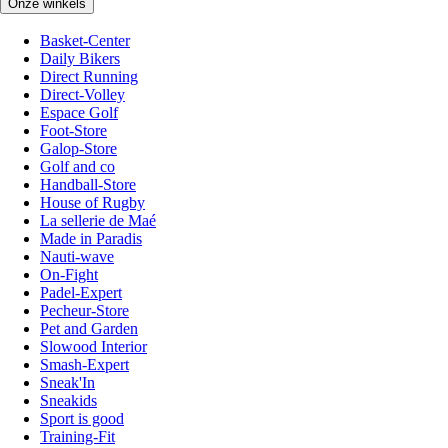
Onze winkels
Basket-Center
Daily Bikers
Direct Running
Direct-Volley
Espace Golf
Foot-Store
Galop-Store
Golf and co
Handball-Store
House of Rugby
La sellerie de Maé
Made in Paradis
Nauti-wave
On-Fight
Padel-Expert
Pecheur-Store
Pet and Garden
Slowood Interior
Smash-Expert
Sneak'In
Sneakids
Sport is good
Training-Fit