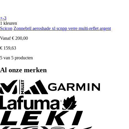
+-3
1 kleuren
Scicon
Zonnebril aeroshade xl scnpp verre multi-reflet argent
Vanaf
€ 200,00
€ 159,63
5 van 5 producten
Al onze merken