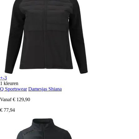
+-3
1 kleuren
Q Sportswear
Damesjas Shiana
Vanaf
€ 129,90
€ 77,94