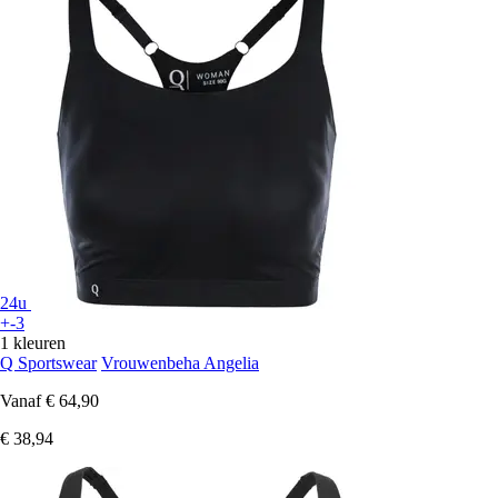
24u
+-3
1 kleuren
Q Sportswear
Vrouwenbeha Angelia
Vanaf
€ 64,90
€ 38,94