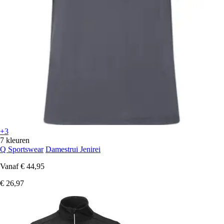
+3
7 kleuren
Q Sportswear
Damestrui Jenirei
Vanaf
€ 44,95
€ 26,97