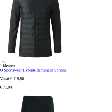
+-3
1 kleuren
Q Sportswear
Hybride damesjack Sprinna
Vanaf
€ 119,90
€ 71,94