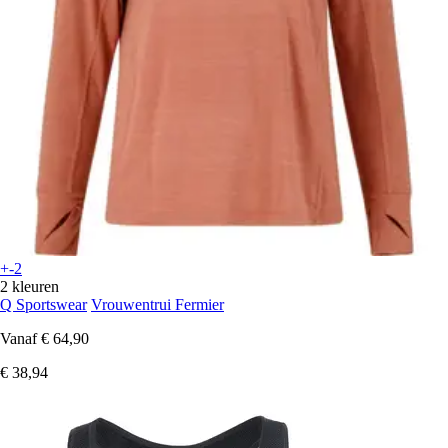
+-2
2 kleuren
Q Sportswear
Vrouwentrui Fermier
Vanaf
€ 64,90
€ 38,94