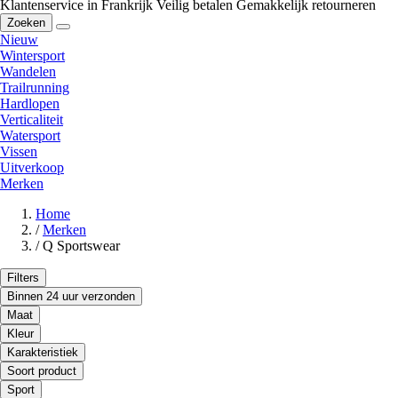
Klantenservice in Frankrijk
Veilig betalen
Gemakkelijk retourneren
Zoeken
Nieuw
Wintersport
Wandelen
Trailrunning
Hardlopen
Verticaliteit
Watersport
Vissen
Uitverkoop
Merken
Home
/
Merken
/
Q Sportswear
Filters
Binnen 24 uur verzonden
Maat
Kleur
Karakteristiek
Soort product
Sport