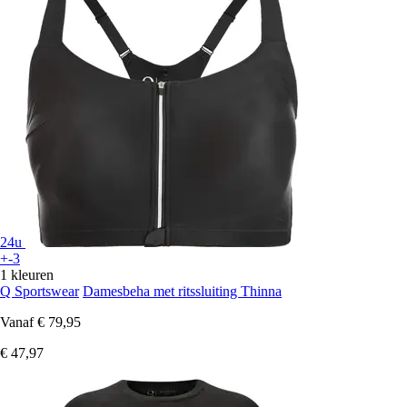
24u
+-3
1 kleuren
Q Sportswear
Damesbeha met ritssluiting Thinna
Vanaf
€ 79,95
€ 47,97