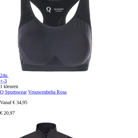
24u
+-3
1 kleuren
Q Sportswear
Vrouwenbeha Rosa
Vanaf
€ 34,95
€ 20,97