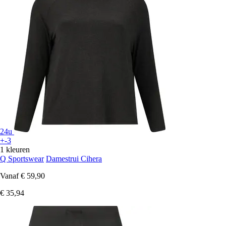
24u
+-3
1 kleuren
Q Sportswear
Damestrui Cihera
Vanaf
€ 59,90
€ 35,94