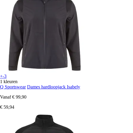
+-3
1 kleuren
Q Sportswear
Dames hardloopjack Isabely
Vanaf
€ 99,90
€ 59,94