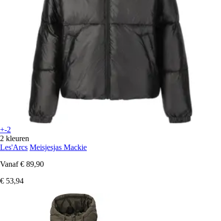
+-2
2 kleuren
Les'Arcs
Meisjesjas Mackie
Vanaf
€ 89,90
€ 53,94