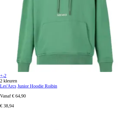
+-2
2 kleuren
Les'Arcs
Junior Hoodie Roibin
Vanaf
€ 64,90
€ 38,94