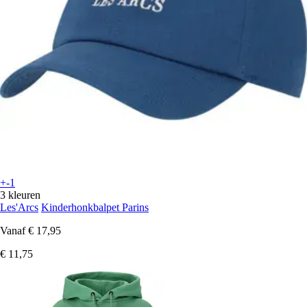
+-1
3 kleuren
Les'Arcs
Kinderhonkbalpet Parins
Vanaf
€ 17,95
€ 11,75