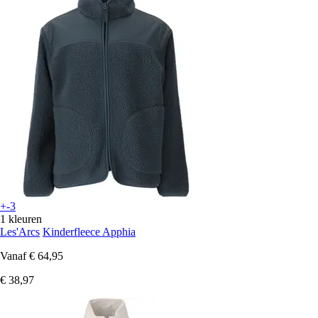
+-3
1 kleuren
Les'Arcs
Kinderfleece Apphia
Vanaf
€ 64,95
€ 38,97