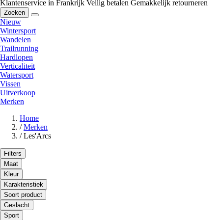
Klantenservice in Frankrijk
Veilig betalen
Gemakkelijk retourneren
Zoeken
Nieuw
Wintersport
Wandelen
Trailrunning
Hardlopen
Verticaliteit
Watersport
Vissen
Uitverkoop
Merken
Home
/
Merken
/
Les'Arcs
Filters
Maat
Kleur
Karakteristiek
Soort product
Geslacht
Sport