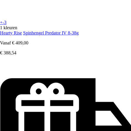
+-3
1 kleuren
Hearty Rise
Spinhengel Predator IV 8-38g
Vanaf
€ 409,00
€ 388,54