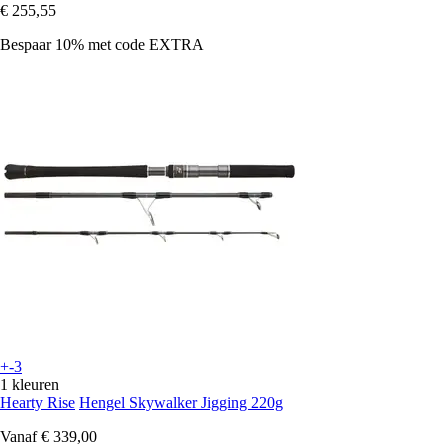
€ 255,55
Bespaar 10%
met code
EXTRA
+-3
1 kleuren
Hearty Rise
Hengel Skywalker Jigging 220g
Vanaf
€ 339,00