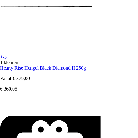
+-3
1 kleuren
Hearty Rise
Hengel Black Diamond II 250g
Vanaf
€ 379,00
€ 360,05