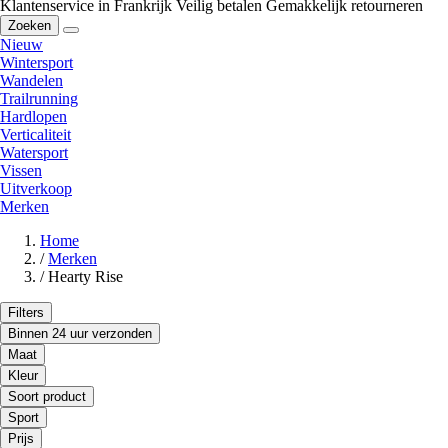
Klantenservice in Frankrijk
Veilig betalen
Gemakkelijk retourneren
Zoeken
Nieuw
Wintersport
Wandelen
Trailrunning
Hardlopen
Verticaliteit
Watersport
Vissen
Uitverkoop
Merken
Home
/
Merken
/
Hearty Rise
Filters
Binnen 24 uur verzonden
Maat
Kleur
Soort product
Sport
Prijs