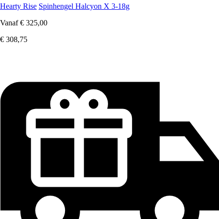
Hearty Rise
Spinhengel Halcyon X 3-18g
Vanaf
€ 325,00
€ 308,75