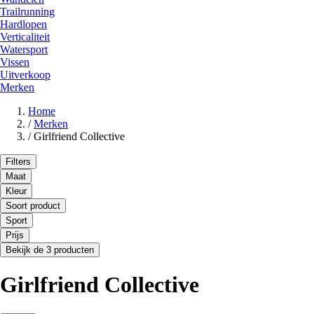
Trailrunning
Hardlopen
Verticaliteit
Watersport
Vissen
Uitverkoop
Merken
Home
/
Merken
/
Girlfriend Collective
Filters
Maat
Kleur
Soort product
Sport
Prijs
Bekijk de 3 producten
Girlfriend Collective