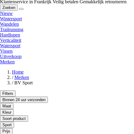
Klantenservice in Frankrijk
Veilig betalen
Gemakkelijk retourneren
Zoeken
Nieuw
Wintersport
Wandelen
Trailrunning
Hardlopen
Verticaliteit
Watersport
Vissen
Uitverkoop
Merken
Home
/
Merken
/
BV Sport
Filters
Binnen 24 uur verzonden
Maat
Kleur
Soort product
Sport
Prijs