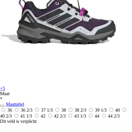
+5
Maat
*
Maattabel
36
36 2/3
37 1/3
38
38 2/3
39 1/3
40
40 2/3
41 1/3
42
42 2/3
43 1/3
44
44 2/3
Dit veld is verplicht