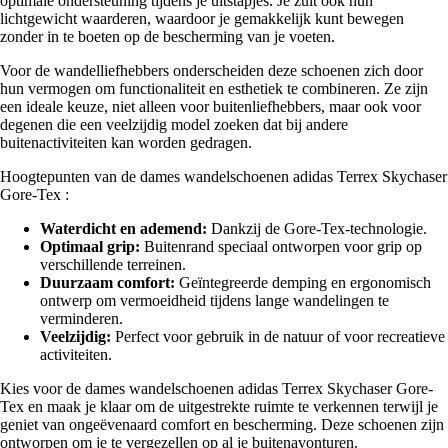
optimale ondersteuning tijdens je uitstapjes. Je zult ook hun
lichtgewicht waarderen, waardoor je gemakkelijk kunt bewegen
zonder in te boeten op de bescherming van je voeten.
Voor de wandelliefhebbers onderscheiden deze schoenen zich door
hun vermogen om functionaliteit en esthetiek te combineren. Ze zijn
een ideale keuze, niet alleen voor buitenliefhebbers, maar ook voor
degenen die een veelzijdig model zoeken dat bij andere
buitenactiviteiten kan worden gedragen.
Hoogtepunten van de dames wandelschoenen adidas Terrex Skychaser
Gore-Tex :
Waterdicht en ademend:
Dankzij de Gore-Tex-technologie.
Optimaal grip:
Buitenrand speciaal ontworpen voor grip op
verschillende terreinen.
Duurzaam comfort:
Geïntegreerde demping en ergonomisch
ontwerp om vermoeidheid tijdens lange wandelingen te
verminderen.
Veelzijdig:
Perfect voor gebruik in de natuur of voor recreatieve
activiteiten.
Kies voor de dames wandelschoenen adidas Terrex Skychaser Gore-
Tex en maak je klaar om de uitgestrekte ruimte te verkennen terwijl je
geniet van ongeëvenaard comfort en bescherming. Deze schoenen zijn
ontworpen om je te vergezellen op al je buitenavonturen.