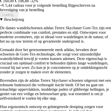
€ 160,00
€ 108,88
-32%
+€ 5,44
cadeau voor je volgende bestelling
Bijgeschreven na
bevestiging van je bestelling
Loading...
Beschrijving
De dames wandelschoenen adidas Terrex Skychaser Gore-Tex zijn een
perfecte combinatie van comfort, prestaties en stijl. Ontworpen voor
moderne avonturiers, zijn ze ideaal voor wandelingen in de natuur, of
het nu op ruw terrein of op gevarieerde ondergrond is.
Gemaakt door het gerenommeerde merk adidas, bevatten deze
schoenen de Gore-Tex-technologie, die zorgt voor uitzonderlijke
waterdichtheid terwijl je voeten kunnen ademen. Deze eigenschap is
cruciaal om optimaal comfort te behouden tijdens lange wandelingen,
vooral bij nat weer. Zo kun je je concentreren op je ontdekkingstocht
zonder je zorgen te maken over de elementen.
Bovendien zijn de adidas Terrex Skychaser schoenen uitgerust met een
robuuste buitenzool die verhoogde tractie biedt. Of het nu gaat om
rotsachtige oppervlakken, modderige paden of glibberige hellingen, je
geniet van een veilige en betrouwbare grip, wat essentieel is om je
zelfverzekerd te voelen bij elke stap.
Hun ergonomisch ontwerp en geïntegreerde demping zorgen voor