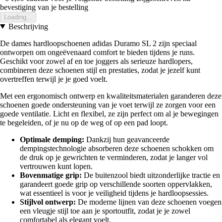
bevestiging van je bestelling
Loading...
Beschrijving
De dames hardloopschoenen adidas Duramo SL 2 zijn speciaal
ontworpen om ongeëvenaard comfort te bieden tijdens je runs.
Geschikt voor zowel af en toe joggers als serieuze hardlopers,
combineren deze schoenen stijl en prestaties, zodat je jezelf kunt
overtreffen terwijl je je goed voelt.
Met een ergonomisch ontwerp en kwaliteitsmaterialen garanderen deze
schoenen goede ondersteuning van je voet terwijl ze zorgen voor een
goede ventilatie. Licht en flexibel, ze zijn perfect om al je bewegingen
te begeleiden, of je nu op de weg of op een pad loopt.
Optimale demping:
Dankzij hun geavanceerde
dempingstechnologie absorberen deze schoenen schokken om
de druk op je gewrichten te verminderen, zodat je langer vol
vertrouwen kunt lopen.
Bovenmatige grip:
De buitenzool biedt uitzonderlijke tractie en
garandeert goede grip op verschillende soorten oppervlakken,
wat essentieel is voor je veiligheid tijdens je hardloopsessies.
Stijlvol ontwerp:
De moderne lijnen van deze schoenen voegen
een vleugje stijl toe aan je sportoutfit, zodat je je zowel
comfortabel als elegant voelt.