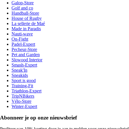
Galop-Store
Golf and co
Handball-Store
House of Rugby
La sellerie de Maé
Made in Paradis
Nauti-wave
On-Fight
Padel-Expert
Pecheur-Store
Pet and Garden
Slowood Interior
Smash-Expert
Sneak'In
Sneakids
Sport is good
Training-Fit
Triathlon-Expert
TripNBikers
Vélo-Store
Winter-Expert
Abonneer je op onze nieuwsbrief
Profiteer van 10% korting door je aan te melden voor onze nieuwsbrief