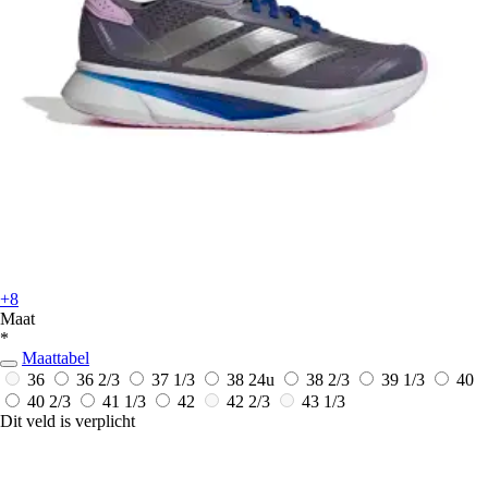
+8
Maat
*
Maattabel
36
36 2/3
37 1/3
38
24u
38 2/3
39 1/3
40
40 2/3
41 1/3
42
42 2/3
43 1/3
Dit veld is verplicht