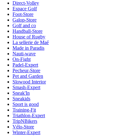
Direct-Volley
Espace Golf
Foot-Store
Galop-Store
Golf and co
Handball-Store
House of Rugby
La sellerie de Maé
Made in Paradis
Nauti-wave
On-Fight
Padel-Expert
Pecheur-Store
Pet and Garden
Slowood Interior
Smash-Expert
Sneak'In
Sneakids
Sport is good
Training-Fit
Triathlon-Expert
TripNBikers
Vélo-Store
Winter-Expert