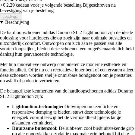
+€ 2,29
cadeau voor je volgende bestelling
Bijgeschreven na
bevestiging van je bestelling
Loading...
Beschrijving
De hardloopschoenen adidas Duramo SL 2 Lightmotion zijn de ideale
oplossing voor hardlopers die op zoek zijn naar optimale prestaties en
uitzonderlijk comfort. Ontworpen om zich aan te passen aan alle
soorten loopstijlen, bieden deze schoenen een ongeëvenaarde lichtheid
dankzij hun geavanceerde technologie.
Met hun innovatieve ontwerp combineren ze moderne esthetiek en
functionaliteit. Of je nu een recreatieve loper bent of een ervaren atleet,
deze schoenen worden snel je onmisbare bondgenoot om je prestaties
op asfalt of paden te verbeteren.
De belangrijkste kenmerken van de hardloopschoenen adidas Duramo
SL 2 Lightmotion zijn:
Lightmotion-technologie:
Ontworpen om een lichte en
responsieve demping te bieden, stuwt deze technologie je
energiek vooruit terwijl het de vermoeidheid tijdens lange
afstanden vermindert.
Duurzame buitenzool:
De rubberen zool biedt uitstekende grip
op alle oppervlakken, zodat je maximale grip behoudt bij elke