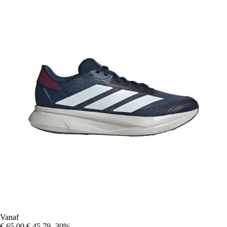
Vanaf
€ 65,00
€ 45,79
-30%