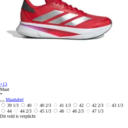
+13
Maat
*
Maattabel
39 1/3
40
40 2/3
41 1/3
42
42 2/3
43 1/3
44
44 2/3
45 1/3
46
46 2/3
47 1/3
Dit veld is verplicht