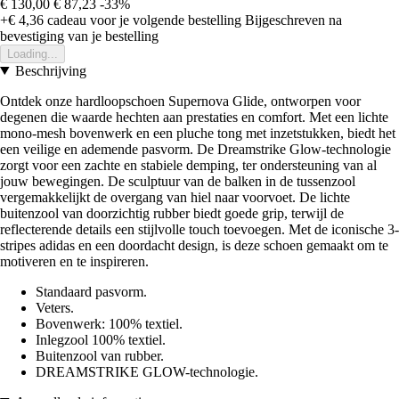
€ 130,00
€ 87,23
-33%
+€ 4,36
cadeau voor je volgende bestelling
Bijgeschreven na
bevestiging van je bestelling
Loading...
Beschrijving
Ontdek onze hardloopschoen Supernova Glide, ontworpen voor
degenen die waarde hechten aan prestaties en comfort. Met een lichte
mono-mesh bovenwerk en een pluche tong met inzetstukken, biedt het
een veilige en ademende pasvorm. De Dreamstrike Glow-technologie
zorgt voor een zachte en stabiele demping, ter ondersteuning van al
jouw bewegingen. De sculptuur van de balken in de tussenzool
vergemakkelijkt de overgang van hiel naar voorvoet. De lichte
buitenzool van doorzichtig rubber biedt goede grip, terwijl de
reflecterende details een stijlvolle touch toevoegen. Met de iconische 3-
stripes adidas en een doordacht design, is deze schoen gemaakt om te
motiveren en te inspireren.
Standaard pasvorm.
Veters.
Bovenwerk: 100% textiel.
Inlegzool 100% textiel.
Buitenzool van rubber.
DREAMSTRIKE GLOW-technologie.