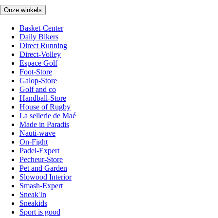
Onze winkels
Basket-Center
Daily Bikers
Direct Running
Direct-Volley
Espace Golf
Foot-Store
Galop-Store
Golf and co
Handball-Store
House of Rugby
La sellerie de Maé
Made in Paradis
Nauti-wave
On-Fight
Padel-Expert
Pecheur-Store
Pet and Garden
Slowood Interior
Smash-Expert
Sneak'In
Sneakids
Sport is good