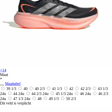
+14
Maat
*
Maattabel
39 1/3
40
40 2/3
41 1/3
42
42 2/3
43 1/3
24u
44
24u
44 2/3
24u
45 1/3
24u
46
24u
46 2/3
24u
47 1/3
24u
48
49 1/3
50 2/3
Dit veld is verplicht