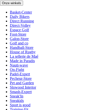
Onze winkels
Basket-Center
Daily Bikers
Direct Running
Direct-Volley
Espace Golf
Foot-Store
Galop-Store
Golf and co
Handball-Store
House of Rugby
La sellerie de Maé
Made in Paradis
Nauti-wave
On-Fight
Padel-Expert
Pecheur-Store
Pet and Garden
Slowood Interior
Smash-Expert
Sneak'In
Sneakids
Sport is good
Training-Fit