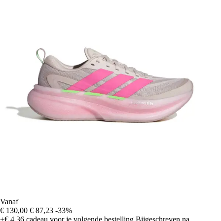
Vanaf
€ 130,00
€ 87,23
-33%
+€ 4,36
cadeau voor je volgende bestelling
Bijgeschreven na