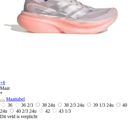
+8
Maat
*
Maattabel
36
36 2/3
38
24u
38 2/3
24u
39 1/3
24u
40
24u
40 2/3
24u
42
43 1/3
Dit veld is verplicht