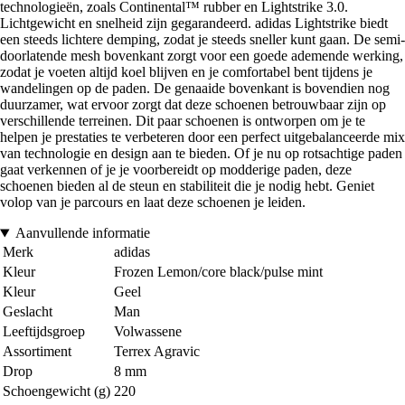
technologieën, zoals Continental™ rubber en Lightstrike 3.0.
Lichtgewicht en snelheid zijn gegarandeerd. adidas Lightstrike biedt
een steeds lichtere demping, zodat je steeds sneller kunt gaan. De semi-
doorlatende mesh bovenkant zorgt voor een goede ademende werking,
zodat je voeten altijd koel blijven en je comfortabel bent tijdens je
wandelingen op de paden. De genaaide bovenkant is bovendien nog
duurzamer, wat ervoor zorgt dat deze schoenen betrouwbaar zijn op
verschillende terreinen. Dit paar schoenen is ontworpen om je te
helpen je prestaties te verbeteren door een perfect uitgebalanceerde mix
van technologie en design aan te bieden. Of je nu op rotsachtige paden
gaat verkennen of je je voorbereidt op modderige paden, deze
schoenen bieden al de steun en stabiliteit die je nodig hebt. Geniet
volop van je parcours en laat deze schoenen je leiden.
Aanvullende informatie
Merk
adidas
Kleur
Frozen Lemon/core black/pulse mint
Kleur
Geel
Geslacht
Man
Leeftijdsgroep
Volwassene
Assortiment
Terrex Agravic
Drop
8 mm
Schoengewicht (g)
220