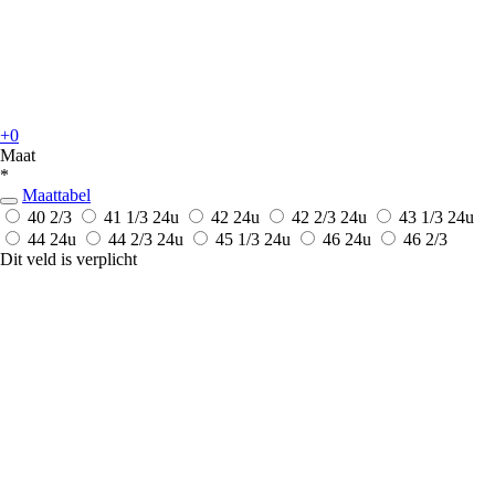
+0
Maat
*
Maattabel
40 2/3
41 1/3
24u
42
24u
42 2/3
24u
43 1/3
24u
44
24u
44 2/3
24u
45 1/3
24u
46
24u
46 2/3
Dit veld is verplicht