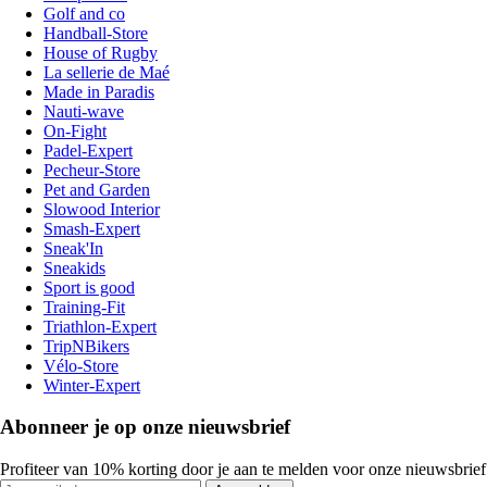
Golf and co
Handball-Store
House of Rugby
La sellerie de Maé
Made in Paradis
Nauti-wave
On-Fight
Padel-Expert
Pecheur-Store
Pet and Garden
Slowood Interior
Smash-Expert
Sneak'In
Sneakids
Sport is good
Training-Fit
Triathlon-Expert
TripNBikers
Vélo-Store
Winter-Expert
Abonneer je op onze nieuwsbrief
Profiteer van 10% korting door je aan te melden voor onze nieuwsbrief