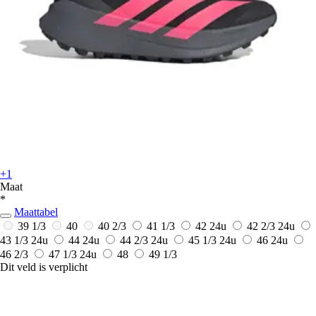
+1
Maat
*
Maattabel
39 1/3
40
40 2/3
41 1/3
42
24u
42 2/3
24u
43 1/3
24u
44
24u
44 2/3
24u
45 1/3
24u
46
24u
46 2/3
47 1/3
24u
48
49 1/3
Dit veld is verplicht