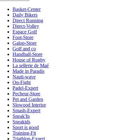
Basket-Center
Daily Bikers
Direct Running
Direct-Volley
Espace Golf
Foot-Store
Galop-Store
Golf and co
Handball-Store
House of Rugby
La sellerie de Maé
Made in Paradis
Nauti-wave
On-Fight
Padel-Expert
Pecheur-Store
Pet and Garden
Slowood Interior
Smash-Expert
Sneak'In
Sneakids
Sport is good
Training-Fit
Triathlon-Expert