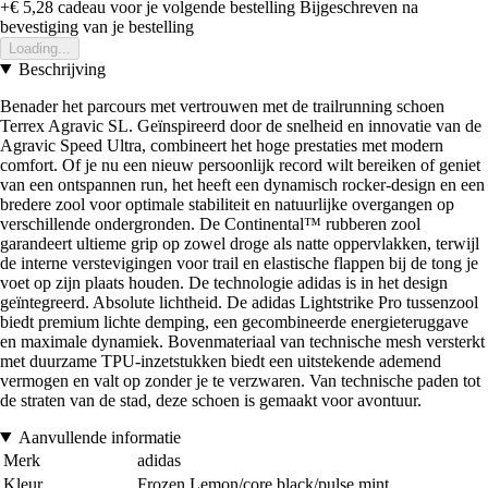
+€ 5,28
cadeau voor je volgende bestelling
Bijgeschreven na
bevestiging van je bestelling
Loading...
Beschrijving
Benader het parcours met vertrouwen met de trailrunning schoen
Terrex Agravic SL. Geïnspireerd door de snelheid en innovatie van de
Agravic Speed Ultra, combineert het hoge prestaties met modern
comfort. Of je nu een nieuw persoonlijk record wilt bereiken of geniet
van een ontspannen run, het heeft een dynamisch rocker-design en een
bredere zool voor optimale stabiliteit en natuurlijke overgangen op
verschillende ondergronden. De Continental™ rubberen zool
garandeert ultieme grip op zowel droge als natte oppervlakken, terwijl
de interne verstevigingen voor trail en elastische flappen bij de tong je
voet op zijn plaats houden. De technologie adidas is in het design
geïntegreerd. Absolute lichtheid. De adidas Lightstrike Pro tussenzool
biedt premium lichte demping, een gecombineerde energieteruggave
en maximale dynamiek. Bovenmateriaal van technische mesh versterkt
met duurzame TPU-inzetstukken biedt een uitstekende ademend
vermogen en valt op zonder je te verzwaren. Van technische paden tot
de straten van de stad, deze schoen is gemaakt voor avontuur.
Aanvullende informatie
Merk
adidas
Kleur
Frozen Lemon/core black/pulse mint