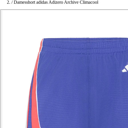
/
Damesshort adidas Adizero Archive Climacool