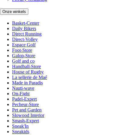
Onze winkels
Basket-Center
Daily Bikers
Direct Running
Direct-Volley
Espace Golf
Foot-Store
Galop-Store
Golf and co
Handball-Store
House of Rugby
La sellerie de Maé
Made in Paradis
Nauti-wave
On-Fight
Padel-Expert
Pecheur-Store
Pet and Garden
Slowood Interior
Smash-Expert
Sneak'In
Sneakids