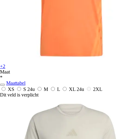
+2
Maat
*
Maattabel
XS
S
24u
M
L
XL
24u
2XL
Dit veld is verplicht