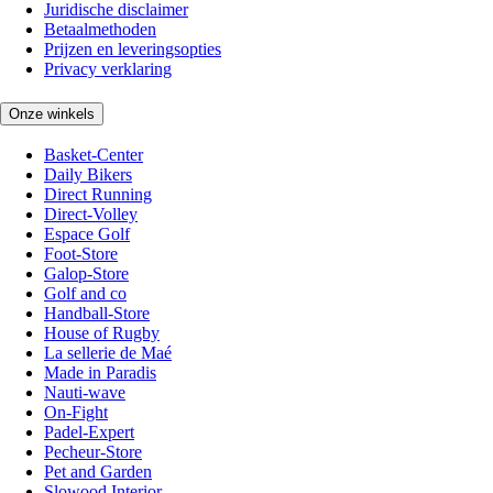
Juridische disclaimer
Betaalmethoden
Prijzen en leveringsopties
Privacy verklaring
Onze winkels
Basket-Center
Daily Bikers
Direct Running
Direct-Volley
Espace Golf
Foot-Store
Galop-Store
Golf and co
Handball-Store
House of Rugby
La sellerie de Maé
Made in Paradis
Nauti-wave
On-Fight
Padel-Expert
Pecheur-Store
Pet and Garden
Slowood Interior