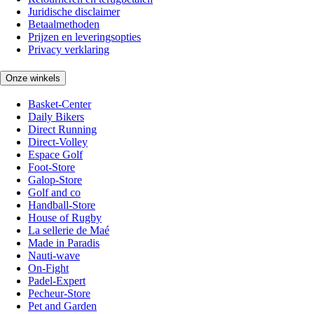
Juridische disclaimer
Betaalmethoden
Prijzen en leveringsopties
Privacy verklaring
Onze winkels
Basket-Center
Daily Bikers
Direct Running
Direct-Volley
Espace Golf
Foot-Store
Galop-Store
Golf and co
Handball-Store
House of Rugby
La sellerie de Maé
Made in Paradis
Nauti-wave
On-Fight
Padel-Expert
Pecheur-Store
Pet and Garden