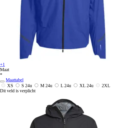
+1
Maat
*
Maattabel
XS
S
24u
M
24u
L
24u
XL
24u
2XL
Dit veld is verplicht