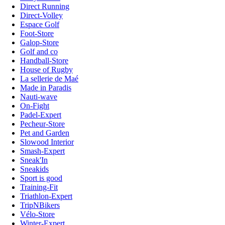
Direct Running
Direct-Volley
Espace Golf
Foot-Store
Galop-Store
Golf and co
Handball-Store
House of Rugby
La sellerie de Maé
Made in Paradis
Nauti-wave
On-Fight
Padel-Expert
Pecheur-Store
Pet and Garden
Slowood Interior
Smash-Expert
Sneak'In
Sneakids
Sport is good
Training-Fit
Triathlon-Expert
TripNBikers
Vélo-Store
Winter-Expert