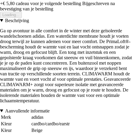
+€ 5,80
cadeau voor je volgende bestelling
Bijgeschreven na
bevestiging van je bestelling
Loading...
Beschrijving
Ga op avontuur in alle comfort in de winter met deze geïsoleerde
wandelschoenen adidas. Een waterdichte membrane houdt je voeten
droog terwijl ze kunnen ademen voor meer comfort. De PrimaLoft®-
bescherming houdt de warmte vast en laat vocht ontsnappen zodat je
warm, droog en gefocust blijft. Een tong met inzetstuk en een
gepolsterde kraag voorkomen dat sneeuw en vuil binnenkomen, zodat
je je op de paden kunt concentreren. Een buitenzool met noppen
maximaliseert de grip op sneeuw en ijs, waardoor je verzekerd bent
van tractie op verschillende soorten terrein. CLIMAWARM houdt de
warmte vast en voert vocht af voor optimale prestaties. Geavanceerde
CLIMAWARM+ zorgt voor superieure isolatie met geavanceerde
materialen om je warm, droog en gefocust op je route te houden. De
isolerende materialen houden de warmte vast voor een optimale
lichaamstemperatuur.
Aanvullende informatie
Merk
adidas
Kleur
cardbo/cardbo/earstr
Kleur
Beige