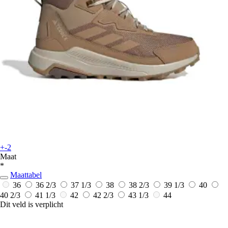
+-2
Maat
*
Maattabel
36
36 2/3
37 1/3
38
38 2/3
39 1/3
40
40 2/3
41 1/3
42
42 2/3
43 1/3
44
Dit veld is verplicht