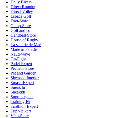
Daily Bikers
Direct Running
Direct-Volley
Espace Golf
Foot-Store
Galop-Store
Golf and co
Handball-Store
House of Rugby
La sellerie de Maé
Made in Paradis
Nauti-wave
On-Fight
Padel-Expert
Pecheur-Store
Pet and Garden
Slowood Interior
Smash-Expert
Sneak'In
Sneakids
Sport is good
Training-Fit
Triathlon-Expert
TripNBikers
Vélo-Store