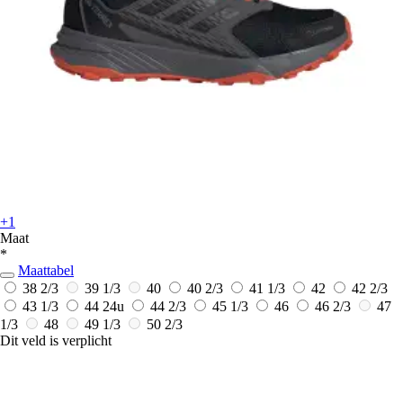
+1
Maat
*
Maattabel
38 2/3
39 1/3
40
40 2/3
41 1/3
42
42 2/3
43 1/3
44
24u
44 2/3
45 1/3
46
46 2/3
47
1/3
48
49 1/3
50 2/3
Dit veld is verplicht