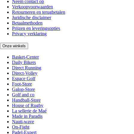
Neem contact op
Verkoopvoorwaarden
Retourneren en terugbetalen
Juridische disclaimer
Betaalmethoden
Prijzen en leveringsopties
Privacy verklaring
Onze winkels
Basket-Center
Daily Bikers
Direct Running
Direct-Volley
Espace Golf
Foot-Store
Galop-Store
Golf and co
Handball-Store
House of Rugby
La sellerie de Maé
Made in Paradis
Nauti-wave
On-Fight
Padel-Expert