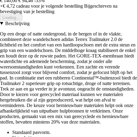
€ 140,00
€ 94,46
-33%
+€ 4,72
cadeau voor je volgende bestelling
Bijgeschreven na
bevestiging van je bestelling
Loading...
Beschrijving
Op een droge of natte ondergrond, in de bergen of in de vlakte,
combineert deze wandelschoen adidas Terrex Trailmaker 2.0 de
lichtheid en het comfort van een hardloopschoen met de extra steun en
grip van een wandelschoen. De middelhoge kraag stabiliseert de enkel
en houdt deze op de ruwste paden. Het GORE-TEX-membraan biedt
waterdichte en ademende bescherming, zodat je onder alle
weersomstandigheden kunt verkennen. Een zachte en verende
tussenzool zorgt voor blijvend comfort, zodat je gefocust blijft op het
pad. In combinatie met een rubberen Continental™-buitenzool biedt de
Trailmaker 2 superieure grip op rotsachtige, droge of natte terreinen.
Trek ze aan en ga verder in je avontuur, ongeacht de omstandigheden.
Door te kiezen voor gerecycled materiaal kunnen we materialen
hergebruiken die al zijn geproduceerd, wat helpt om afval te
verminderen. De keuze voor hernieuwbare materialen helpt ook onze
afhankelijkheid van uitputbare hulpbronnen te verkleinen. Onze
producten, gemaakt van een mix van gerecyclede en hernieuwbare
stoffen, bevatten minstens 20% van deze materialen.
Standaard pasvorm.