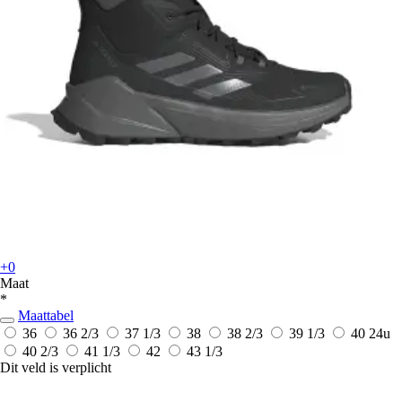
+0
Maat
*
Maattabel
36
36 2/3
37 1/3
38
38 2/3
39 1/3
40
24u
40 2/3
41 1/3
42
43 1/3
Dit veld is verplicht