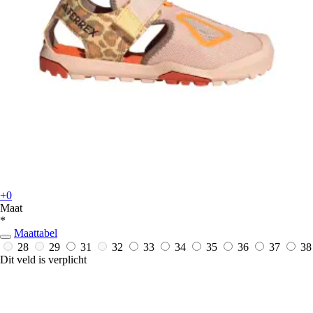
+0
Maat
*
Maattabel
28
29
31
32
33
34
35
36
37
38
Dit veld is verplicht