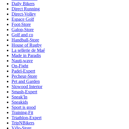
Daily Bikers
Direct Running
Direct-Volley
Espace Golf
Foot-Store
Galop-Store
Golf and co
Handball-Store
House of Rugby
La sellerie de Maé
Made in Paradis
Nauti-wave
On-Fight
Padel-Expert
Pecheur-Store
Pet and Garden
Slowood Interior
Smash-Expert
Sneak'In
Sneakids
Sport is good
Training-Fit
Triathlon-Expert
TripNBikers
Vélo-Store