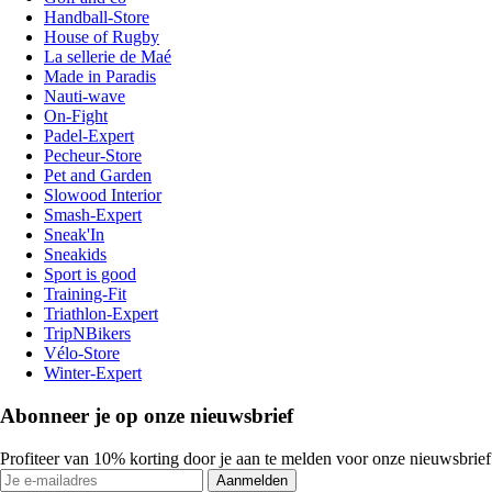
Handball-Store
House of Rugby
La sellerie de Maé
Made in Paradis
Nauti-wave
On-Fight
Padel-Expert
Pecheur-Store
Pet and Garden
Slowood Interior
Smash-Expert
Sneak'In
Sneakids
Sport is good
Training-Fit
Triathlon-Expert
TripNBikers
Vélo-Store
Winter-Expert
Abonneer je op onze nieuwsbrief
Profiteer van 10% korting door je aan te melden voor onze nieuwsbrief
Aanmelden