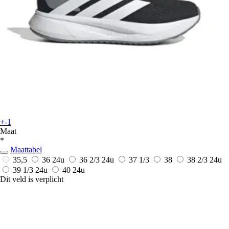
+-1
Maat
*
Maattabel
35,5
36
24u
36 2/3
24u
37 1/3
38
38 2/3
24u
39 1/3
24u
40
24u
Dit veld is verplicht