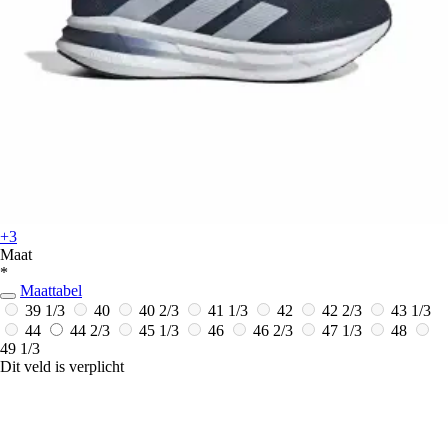
+3
Maat
*
Maattabel
39 1/3
40
40 2/3
41 1/3
42
42 2/3
43 1/3
44
44 2/3
45 1/3
46
46 2/3
47 1/3
48
49 1/3
Dit veld is verplicht