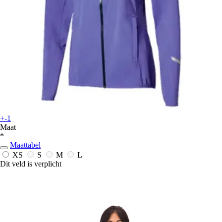
+-1
Maat
*
Maattabel
XS
S
M
L
Dit veld is verplicht