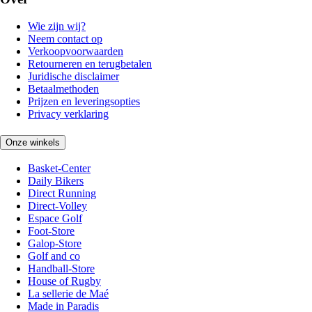
Wie zijn wij?
Neem contact op
Verkoopvoorwaarden
Retourneren en terugbetalen
Juridische disclaimer
Betaalmethoden
Prijzen en leveringsopties
Privacy verklaring
Onze winkels
Basket-Center
Daily Bikers
Direct Running
Direct-Volley
Espace Golf
Foot-Store
Galop-Store
Golf and co
Handball-Store
House of Rugby
La sellerie de Maé
Made in Paradis