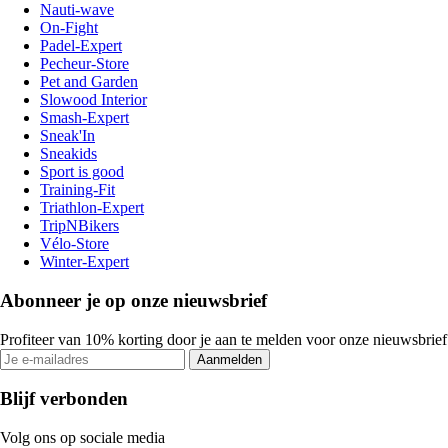
Nauti-wave
On-Fight
Padel-Expert
Pecheur-Store
Pet and Garden
Slowood Interior
Smash-Expert
Sneak'In
Sneakids
Sport is good
Training-Fit
Triathlon-Expert
TripNBikers
Vélo-Store
Winter-Expert
Abonneer je op onze nieuwsbrief
Profiteer van 10% korting door je aan te melden voor onze nieuwsbrief
Aanmelden
Blijf verbonden
Volg ons op sociale media