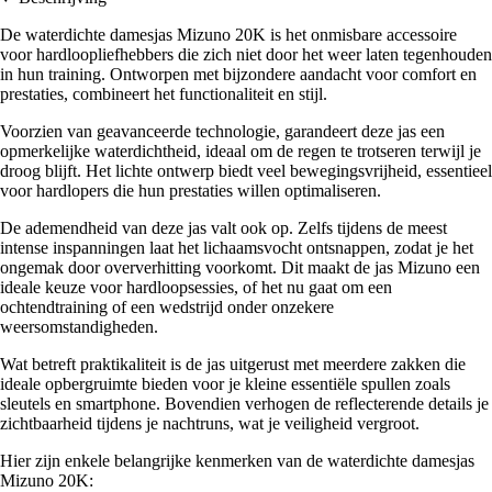
De waterdichte damesjas Mizuno 20K is het onmisbare accessoire
voor hardloopliefhebbers die zich niet door het weer laten tegenhouden
in hun training. Ontworpen met bijzondere aandacht voor comfort en
prestaties, combineert het functionaliteit en stijl.
Voorzien van geavanceerde technologie, garandeert deze jas een
opmerkelijke waterdichtheid, ideaal om de regen te trotseren terwijl je
droog blijft. Het lichte ontwerp biedt veel bewegingsvrijheid, essentieel
voor hardlopers die hun prestaties willen optimaliseren.
De ademendheid van deze jas valt ook op. Zelfs tijdens de meest
intense inspanningen laat het lichaamsvocht ontsnappen, zodat je het
ongemak door oververhitting voorkomt. Dit maakt de jas Mizuno een
ideale keuze voor hardloopsessies, of het nu gaat om een
ochtendtraining of een wedstrijd onder onzekere
weersomstandigheden.
Wat betreft praktikaliteit is de jas uitgerust met meerdere zakken die
ideale opbergruimte bieden voor je kleine essentiële spullen zoals
sleutels en smartphone. Bovendien verhogen de reflecterende details je
zichtbaarheid tijdens je nachtruns, wat je veiligheid vergroot.
Hier zijn enkele belangrijke kenmerken van de waterdichte damesjas
Mizuno 20K: