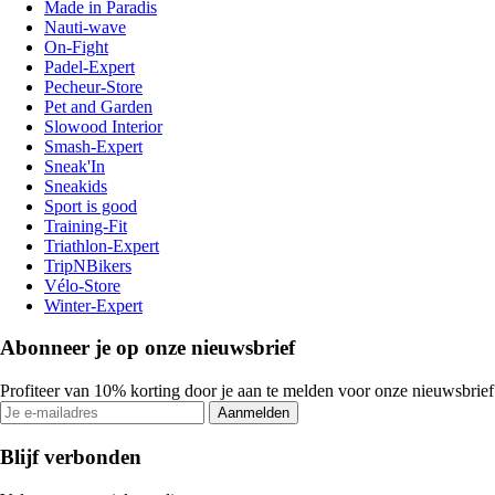
Made in Paradis
Nauti-wave
On-Fight
Padel-Expert
Pecheur-Store
Pet and Garden
Slowood Interior
Smash-Expert
Sneak'In
Sneakids
Sport is good
Training-Fit
Triathlon-Expert
TripNBikers
Vélo-Store
Winter-Expert
Abonneer je op onze nieuwsbrief
Profiteer van 10% korting door je aan te melden voor onze nieuwsbrief
Aanmelden
Blijf verbonden