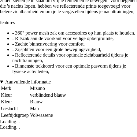
zijden stellen je in staat om vrij te rennen en te bewegen. Voor degenen
die 's nachts lopen, hebben we reflecterende prints toegevoegd voor
betere zichtbaarheid en om je te vergezellen tijdens je nachttrainingen,
features
- 360° power mesh zak om accessoires op hun plaats te houden,
- Ritszak aan de voorkant voor veilige opbergruimte,
- Zachte binnenvoering voor comfort,
- Zijsplitten voor een grote bewegingsvrijheid,
- Reflecterende details voor optimale zichtbaarheid tijdens je
nachttrainingen,
- Binnenste trekkoord voor een optimale pasvorm tijdens je
fysieke activiteiten,
Aanvullende informatie
Merk
Mizuno
Kleur
verblindend blauw
Kleur
Blauw
Geslacht
Man
Leeftijdsgroep
Volwassene
Loading...
Loading...