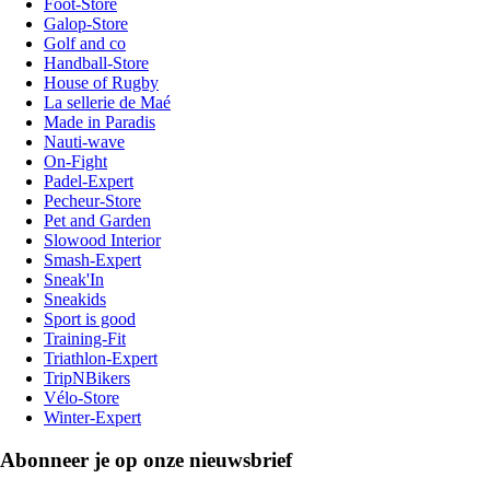
Foot-Store
Galop-Store
Golf and co
Handball-Store
House of Rugby
La sellerie de Maé
Made in Paradis
Nauti-wave
On-Fight
Padel-Expert
Pecheur-Store
Pet and Garden
Slowood Interior
Smash-Expert
Sneak'In
Sneakids
Sport is good
Training-Fit
Triathlon-Expert
TripNBikers
Vélo-Store
Winter-Expert
Abonneer je op onze nieuwsbrief