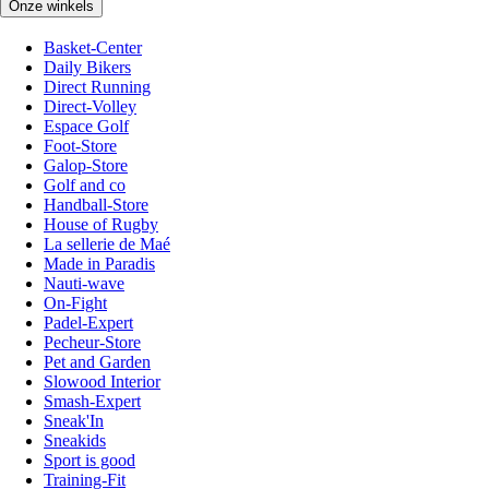
Onze winkels
Basket-Center
Daily Bikers
Direct Running
Direct-Volley
Espace Golf
Foot-Store
Galop-Store
Golf and co
Handball-Store
House of Rugby
La sellerie de Maé
Made in Paradis
Nauti-wave
On-Fight
Padel-Expert
Pecheur-Store
Pet and Garden
Slowood Interior
Smash-Expert
Sneak'In
Sneakids
Sport is good
Training-Fit