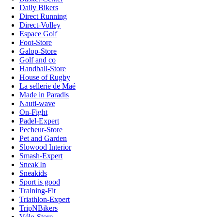
Daily Bikers
Direct Running
Direct-Volley
Espace Golf
Foot-Store
Galop-Store
Golf and co
Handball-Store
House of Rugby
La sellerie de Maé
Made in Paradis
Nauti-wave
On-Fight
Padel-Expert
Pecheur-Store
Pet and Garden
Slowood Interior
Smash-Expert
Sneak'In
Sneakids
Sport is good
Training-Fit
Triathlon-Expert
TripNBikers
Vélo-Store