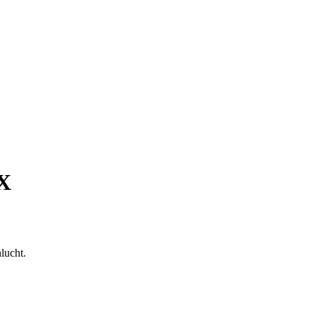
 X
lucht.